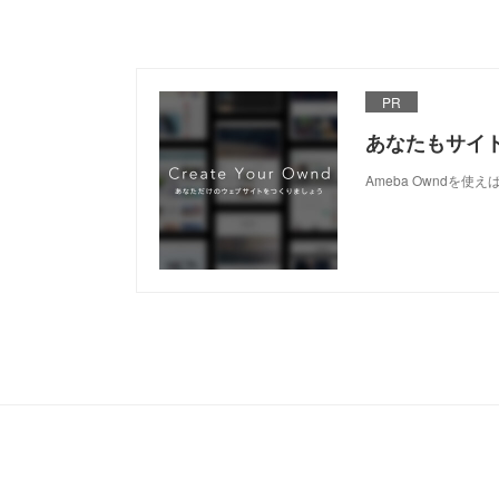
PR
あなたもサイ
Ameba Owndを